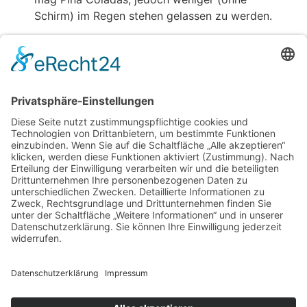
Schirm) im Regen stehen gelassen zu werden.
… oder so etwas wie:
Das Unternehmen XYZ wurde 1971 gegründet
und versorgt die Öffentlichkeit seither mit
qualitativ hochwertigen Produkten. An
seinem Standort in einer kleinen Großstadt
beschäftigt der Betrieb über 2.000 Menschen
und unterstützt die Stadtbewohner in
vielfacher Hinsicht.
Als neuer WordPress-Benutzer solltest du
dein
Dashboard
aufrufen, um diese Seite zu löschen und
neue Seiten und Beiträge für deine Website erstellen.
Viel Spaß!
Friseur Garbs
Leverner Straße 3
49163 Bohmte